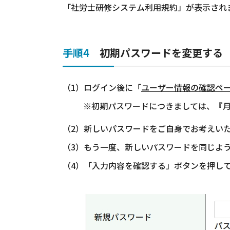
「社労士研修システム利用規約」が表示され
手順4
初期パスワードを変更する
（1）ログイン後に「
ユーザー情報の確認ペ
※初期パスワードにつきましては、『
（2）新しいパスワードをご自身でお考えい
（3）もう一度、新しいパスワードを同じよ
（4）「入力内容を確認する」ボタンを押し