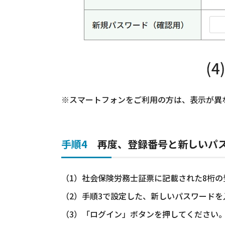
※スマートフォンをご利用の方は、表示が異
手順4
再度、登録番号と新しいパス
（1）社会保険労務士証票に記載された8桁
（2）手順3で設定した、新しいパスワード
（3）「ログイン」ボタンを押してください