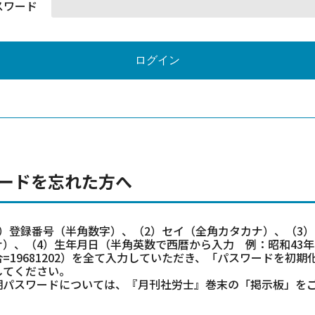
スワード
ードを忘れた方へ
1）登録番号（半角数字）、（2）セイ（全角カタカナ）、（3
）、（4）生年月日（半角英数で西暦から入力 例：昭和43年1
=19681202）を全て入力していただき、「パスワードを初期
してください。
期パスワードについては、『月刊社労士』巻末の「掲示板」を