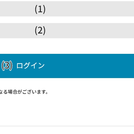
なる場合がございます。