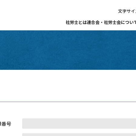
文字サイ
社労士とは
連合会・社労士会につい
録番号