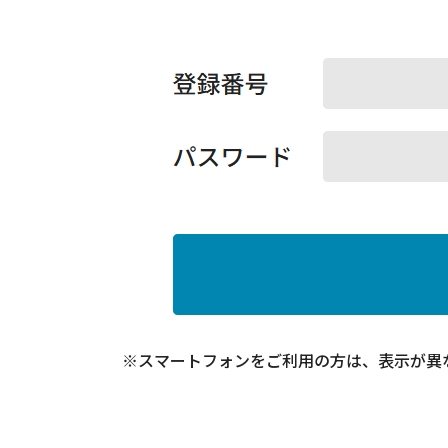
※スマートフォンをご利用の方は、表示が異