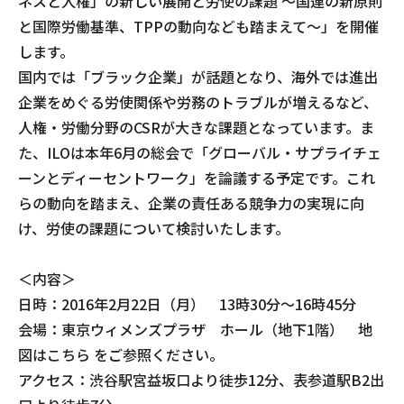
ネスと人権」の新しい展開と労使の課題 ～国連の新原則
と国際労働基準、TPPの動向なども踏まえて～」を開催
します。
国内では「ブラック企業」が話題となり、海外では進出
企業をめぐる労使関係や労務のトラブルが増えるなど、
人権・労働分野のCSRが大きな課題となっています。ま
た、ILOは本年6月の総会で「グローバル・サプライチェ
ーンとディーセントワーク」を論議する予定です。これ
らの動向を踏まえ、企業の責任ある競争力の実現に向
け、労使の課題について検討いたします。
＜内容＞
日時：2016年2月22日（月） 13時30分～16時45分
会場：東京ウィメンズプラザ ホール（地下1階） 地
図はこちら をご参照ください。
アクセス：渋谷駅宮益坂口より徒歩12分、表参道駅B2出