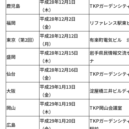
平成28年12月1日
鹿児島
TKPガーデンシテ
（木）
平成28年12月2日
福岡
リファレンス駅東
（金）
平成28年12月12日
東京（第2回）
有楽町電気ビル 北
（月）
平成28年12月15日
岩手県民情報交流
盛岡
（木）
ナ
平成28年12月16日
仙台
TKPガーデンシテ
（金）
平成29年1月13日
大阪
淀屋橋三井ビルディ
（金）
平成29年1月19日
岡山
TKP岡山会議室
（木）
平成29年1月20日
TKPガーデンシティ
広島
（金）
駅前