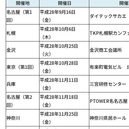
開催地
開催日
開催
名古屋（第1
平成28年9月16日
ダイテックサカエ
回）
（金）
平成28年10月6日
札幌
TKP札幌駅カンフ
（木）
平成28年10月25日
金沢
金沢商工会議所
（火）
平成28年10月28日
東京（第1回）
有楽町電気ビル 北
（金）
平成28年11月11日
兵庫
三宮研修センター
（金）
名古屋（第2
平成28年11月18日
PTOWER名名古屋
回）
（金）
平成28年11月25日
神奈川
神奈川県民ホール
（金）