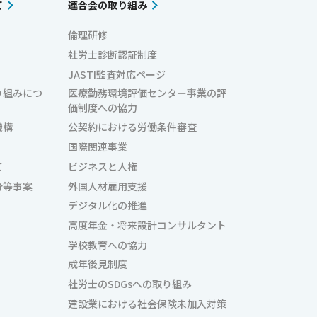
て
連合会の取り組み
倫理研修
社労士診断認証制度
JASTI監査対応ページ
り組みにつ
医療勤務環境評価センター事業の評
価制度への協力
機構
公契約における労働条件審査
国際関連事業
て
ビジネスと人権
分等事案
外国人材雇用支援
デジタル化の推進
高度年金・将来設計コンサルタント
学校教育への協力
成年後見制度
社労士のSDGsへの取り組み
建設業における社会保険未加入対策