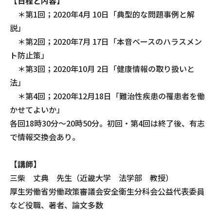
【日程と内容】
＊第1回；2020年4月 10日「典型的な問題事例と解
説」
＊第2回；2020年7月 17日「本音ベースのハラスメン
ト防止策」
＊第3回；2020年10月 2日「健康情報の取り扱いと
法」
＊第4回；2020年12月18日「難治性疾患の罹患者を働
かせてよいか」
各回18時30分～20時50分。初回・第4回は終了後、有志
で情報交換会あり。
【講師】
三柴 丈典 先生（近畿大学 法学部 教授）
厚生労働省労働政策審議会安全衛生分科会公益代表委員
など役職、著者、論文多数