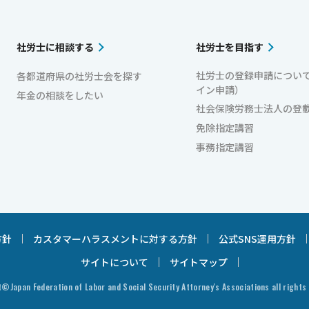
社労士に相談する
社労士を目指す
社労士の登録申請につい
各都道府県の社労士会を探す
イン申請）
年金の相談をしたい
社会保険労務士法人の登
免除指定講習
事務指定講習
方針
カスタマーハラスメントに対する方針
公式SNS運用方針
サイトについて
サイトマップ
©Japan Federation of Labor and Social Security Attorney's Associations all rights