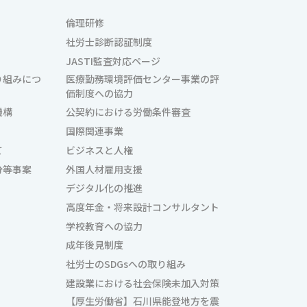
倫理研修
社労士診断認証制度
JASTI監査対応ページ
り組みにつ
医療勤務環境評価センター事業の評
価制度への協力
機構
公契約における労働条件審査
国際関連事業
て
ビジネスと人権
分等事案
外国人材雇用支援
デジタル化の推進
高度年金・将来設計コンサルタント
学校教育への協力
成年後見制度
社労士のSDGsへの取り組み
建設業における社会保険未加入対策
【厚生労働省】石川県能登地方を震