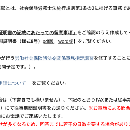
経験とは、社会保険労務士法施行規則第1条の
2
に掲げる事務で
をご確認のうえ作成して
証明書の記載にあたっての留意事項」
間証明書（様式8号）
をご覧ください。
pdf版
、
word版
】
会が行う
を修了することに
労働社会保険諸法令関係事務指定講習
公開予定です。）。
をご覧ください。
申請について 」
合は（下書きでも構いません）、下記のとおりFAXまたは
従事
で。）にて従事期間証明書をお送りください。
※お電話による問
内にお電話でご連絡いたします。
せが多くなるため、回答までに若干の日数を要する場合があり