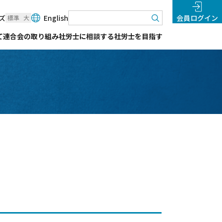
検索
ズ
English
会員ログイン
標準
大
て
連合会の取り組み
社労士に相談する
社労士を目指す