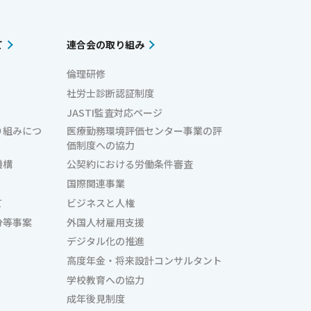
て
連合会の取り組み
倫理研修
社労士診断認証制度
JASTI監査対応ページ
り組みにつ
医療勤務環境評価センター事業の評
価制度への協力
機構
公契約における労働条件審査
国際関連事業
て
ビジネスと人権
分等事案
外国人材雇用支援
デジタル化の推進
高度年金・将来設計コンサルタント
学校教育への協力
成年後見制度