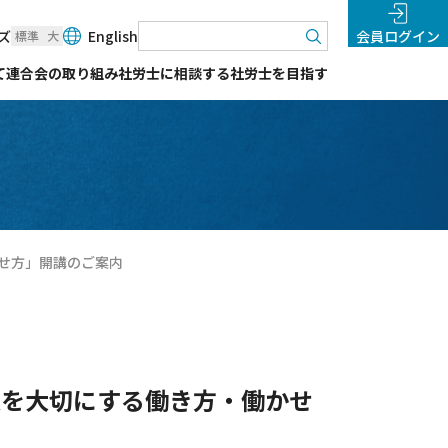
検索
ズ
English
会員ログイン
標準
大
て
連合会の取り組み
社労士に相談する
社労士を目指す
かせ方」開講のご案内
人を大切にする働き方・働かせ