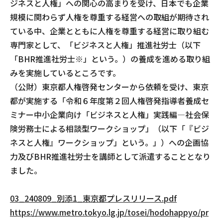
ジネスと人権」への関心の高まりを受け、日本でも企業
規模に関わらず人権を尊重する経営への取組が期待され
ている中、企業とともに人権を尊重する経営に取り組む
専門家として、「ビジネスと人権」推進社労士（以下
「BHR推進社労士※」という。）の養成を進める取り組
みを実施しているところです。
（公財）東京都人権啓発センターから依頼を受け、東京
都が実施する「令和６年度第２回人権啓発指導者養成セ
ミナー中小企業向け「ビジネスと人権」実践編―社会保
険労務士による相談型ワークショップ」（以下「『ビジ
ネスと人権』ワークショップ」という。」）への企画協
力及びBHR推進社労士を講師として派遣することとなり
ました。
03_240809_別添1_東京都プレスリリース.pdf
https://www.metro.tokyo.lg.jp/tosei/hodohappyo/pr