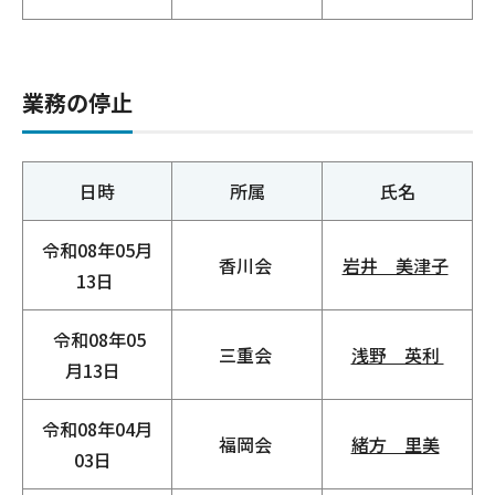
業務の停止
日時
所属
氏名
令和08年05月
香川会
岩井 美津子
13日
令和08年05
三重会
浅野 英利
月13日
令和08年04月
福岡会
緒方 里美
03日