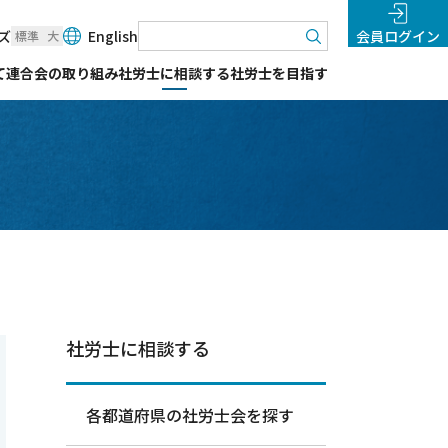
検索
ズ
English
会員ログイン
標準
大
て
連合会の取り組み
社労士に相談する
社労士を目指す
社労士に相談する
各都道府県の社労士会を探す