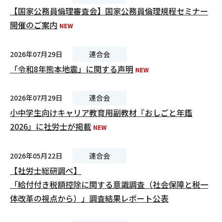
【国家公務員倫理審査会】国家公務員倫理規程セミナー
開催のご案内
2026年07月29日
連合会
「令和8年熊本地震」に関する声明
2026年07月29日
連合会
小中学生向けキャリア教育用副教材『おしごと年鑑
2026』に社労士が掲載
2026年05月22日
連合会
【社労士総研調べ】
「給付付き税額控除に関する意識調査（社会保障と税一
体改革の視点から）」調査結果レポート公表