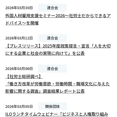
2026年03月30日
連合会
外国人材雇用支援セミナー2026～社労士だからできるア
ドバイス～を開催
2026年03月12日
連合会
【プレスリリース】2025年度政策提言・宣言「人を大切
にする企業と社会の実現に向けて」を公表
2026年03月06日
連合会
【社労士総研調べ】
「働き方改革が労働意欲・労働時間・職場文化に与えた
影響に関する調査」調査結果レポート公表
2026年03月05日
関係団体
ILOランチタイムウェビナー「ビジネスと人権取り組み