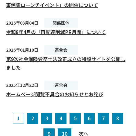
事例集ローンチイベント」の開催について
2026年03月04日
関係団体
令和8年4月の「再配達削減PR月間」について
2026年01月19日
連合会
第9次社会保険労務士法改正成立の特設サイトを公開し
ました
2025年12月22日
連合会
ホームページ閲覧不具合のお知らせとお詫び
1
2
3
4
5
6
7
8
9
10
次へ