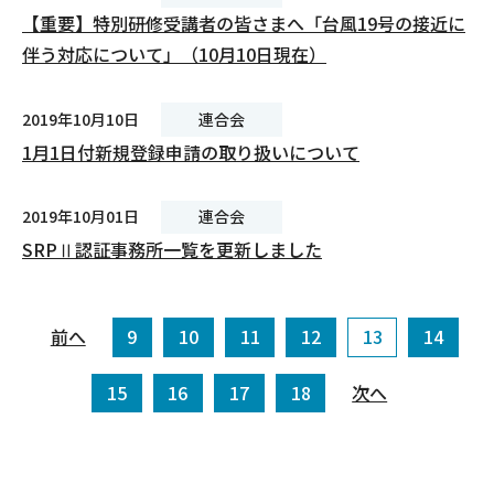
【重要】特別研修受講者の皆さまへ「台風19号の接近に
伴う対応について」（10月10日現在）
2019年10月10日
連合会
1月1日付新規登録申請の取り扱いについて
2019年10月01日
連合会
SRPⅡ認証事務所一覧を更新しました
前へ
9
10
11
12
13
14
15
16
17
18
次へ